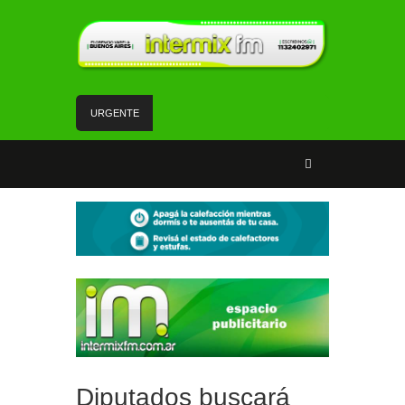
URGENTE
Andrés Watson junto a vecinos y vecinas de San
Francisco analizaron temas de seguridad
Fe y devoción en la misa a San Cayetano en
Florencio Varela
Un vehículo con pedido de secuestro fue
recuperado en Florencio Varela
Mercado Activo sumó la tienda móvil de carnes y
tuvo una jornada con gran concurrencia en
Florencio Varela
#FlorencioVarela | Aprehensión de un prófugo en
el barrio Sarmiento
Diputados buscará