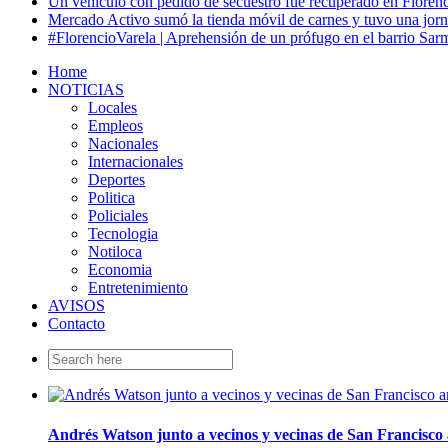
Un vehículo con pedido de secuestro fue recuperado en Florenc
Mercado Activo sumó la tienda móvil de carnes y tuvo una jorn
#FlorencioVarela | Aprehensión de un prófugo en el barrio Sar
Home
NOTICIAS
Locales
Empleos
Nacionales
Internacionales
Deportes
Politica
Policiales
Tecnologia
Notiloca
Economia
Entretenimiento
AVISOS
Contacto
Search
for:
Andrés Watson junto a vecinos y vecinas de San Francisco