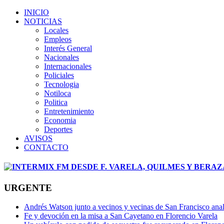
INICIO
NOTICIAS
Locales
Empleos
Interés General
Nacionales
Internacionales
Policiales
Tecnologia
Notiloca
Politica
Entretenimiento
Economia
Deportes
AVISOS
CONTACTO
URGENTE
Andrés Watson junto a vecinos y vecinas de San Francisco ana
Fe y devoción en la misa a San Cayetano en Florencio Varela