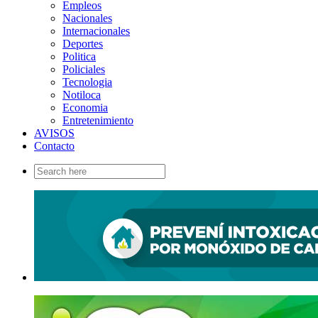
Empleos
Nacionales
Internacionales
Deportes
Politica
Policiales
Tecnologia
Notiloca
Economia
Entretenimiento
AVISOS
Contacto
Search
for: