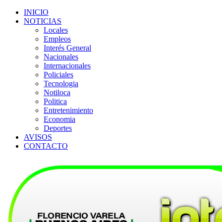
INICIO
NOTICIAS
Locales
Empleos
Interés General
Nacionales
Internacionales
Policiales
Tecnologia
Notiloca
Politica
Entretenimiento
Economia
Deportes
AVISOS
CONTACTO