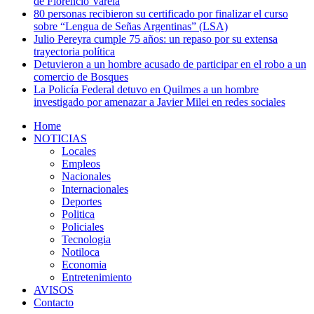
de Florencio Varela
80 personas recibieron su certificado por finalizar el curso
sobre “Lengua de Señas Argentinas” (LSA)
Julio Pereyra cumple 75 años: un repaso por su extensa
trayectoria política
Detuvieron a un hombre acusado de participar en el robo a un
comercio de Bosques
La Policía Federal detuvo en Quilmes a un hombre
investigado por amenazar a Javier Milei en redes sociales
Home
NOTICIAS
Locales
Empleos
Nacionales
Internacionales
Deportes
Politica
Policiales
Tecnologia
Notiloca
Economia
Entretenimiento
AVISOS
Contacto