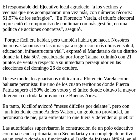
El responsable del Ejecutivo local agradeció “a los vecinos y
vecinas que nos acompañaron una vez más, con números récords:
51,57% de los sufragios”. “En Florencio Varela, el triunfo electoral
representó el compromiso de continuar con más gestión, en una
política de acciones concretas”, aseguró.
“Porque fácil era hablar, pero también había que hacer. Nosotros
hicimos. Ganamos en las urnas para seguir con más obras en salud,
educación, infraestructura vial”, expresó el Mandatario de un distrito
donde la Lista 507, encabezada por Jorge Taiana, culminó con 21
puntos de ventaja respecto a su inmediato perseguidor en las
elecciones del domingo 26 de octubre.
De ese modo, los guarismos ratificaron a Florencio Varela como
baluarte peronista: fue uno de los cuatro territorios donde Fuerza
Patria superó el 50% de los votos y el único donde obtuvo la mayor
diferencia en toda la provincia de Buenos Aires.
En tanto, Kicillof avizoró “meses difíciles por delante”, pero con
“un intendente como Andrés Watson, un gobierno provincial, un
peronismo de pie, para enfrentar lo que fuera y defender al pueblo”.
Las autoridades supervisaron la construcción de un polo educativo
con una escuela primaria, una Secundaria y un complejo deportivo
en un predio donde ya funcionaba el Jardín de Infantes Nº944, en el