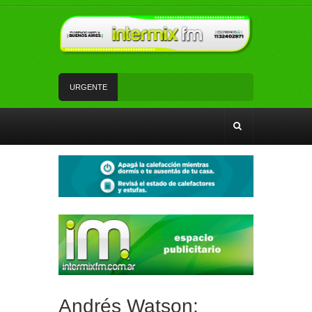
URGENTE
Un rápido accionar policial recuperó rodados con
pedido de secuestro
Tiene 17 años, es de Florencio Varela y volvió de
su viaje de egresados para cantar en la semifinal
de un programa de TV
La Red SUBE dejó de aplicar el 50% de
descuento al combinar tren y Subte
La Patrulla Urbana Municipal secuestró 11
vehículos durante un operativo de control en
Ezpeleta
Andrés Watson junto a vecinos y vecinas de San
Francisco analizaron temas de seguridad
Andrés Watson: