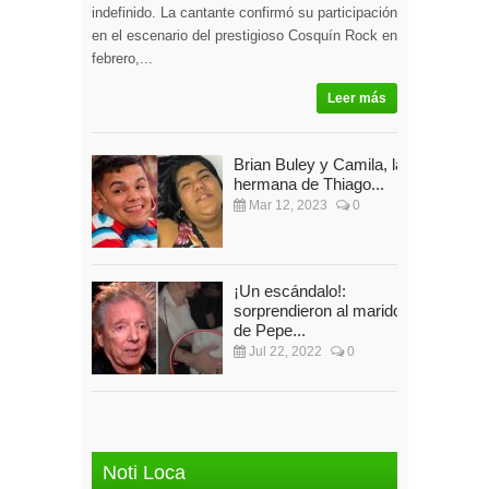
indefinido. La cantante confirmó su participación
en el escenario del prestigioso Cosquín Rock en
febrero,...
Leer más
Brian Buley y Camila, la
hermana de Thiago...
Mar 12, 2023
0
¡Un escándalo!:
sorprendieron al marido
de Pepe...
Jul 22, 2022
0
Noti Loca