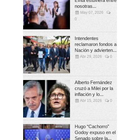
Evita estuviera entre
nosotras...
May 07, 2026
0
Intendentes
reclamaron fondos a
Nación y advierten...
Abr 29, 2026
0
Alberto Fernández
cruzó a Milei por la
inflación y lo...
Abr 15, 2026
0
Hugo “Cachorro”
Godoy expuso en el
Senado sobre la...