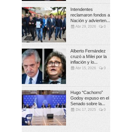
Intendentes
reclamaron fondos a
Nación y advierten...
Abr 29, 2026
0
Alberto Fernández
cruzó a Milei por la
inflación y lo...
Abr 15, 2026
0
Hugo “Cachorro”
Godoy expuso en el
Senado sobre la...
Dic 17, 2025
0