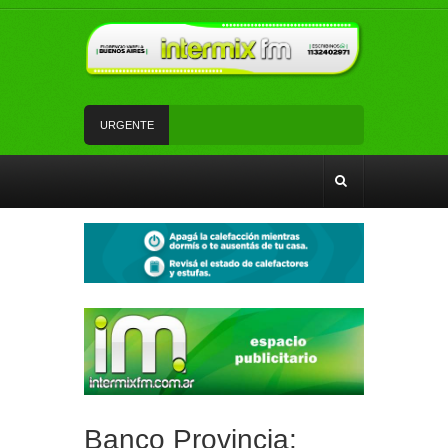
URGENTE
Un rápido accionar policial recuperó rodados con
pedido de secuestro
Tiene 17 años, es de Florencio Varela y volvió de
su viaje de egresados para cantar en la semifinal
de un programa de TV
La Red SUBE dejó de aplicar el 50% de
descuento al combinar tren y Subte
La Patrulla Urbana Municipal secuestró 11
vehículos durante un operativo de control en
Ezpeleta
Andrés Watson junto a vecinos y vecinas de San
Francisco analizaron temas de seguridad
Banco Provincia: