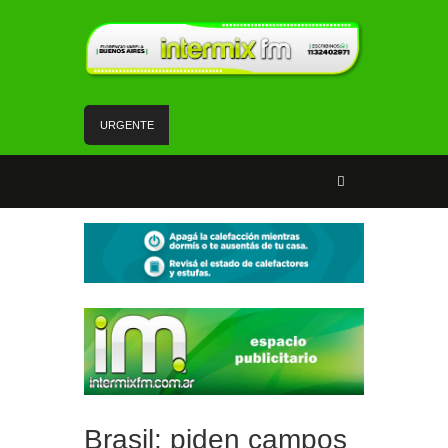
URGENTE
Un rápido accionar policial recuperó rodados con
pedido de secuestro
Tiene 17 años, es de Florencio Varela y volvió de
su viaje de egresados para cantar en la semifinal
de un programa de TV
La Red SUBE dejó de aplicar el 50% de
descuento al combinar tren y Subte
La Patrulla Urbana Municipal secuestró 11
vehículos durante un operativo de control en
Ezpeleta
Andrés Watson junto a vecinos y vecinas de San
Francisco analizaron temas de seguridad
Brasil: piden campos