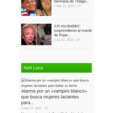
hermana de Thiago...
Mar 12, 2023
0
¡Un escándalo!:
sorprendieron al marido
de Pepe...
Jul 22, 2022
0
Noti Loca
Alarma por un «vampiro blanco»
que busca mujeres lactantes
para...
Ago 27, 2022
0