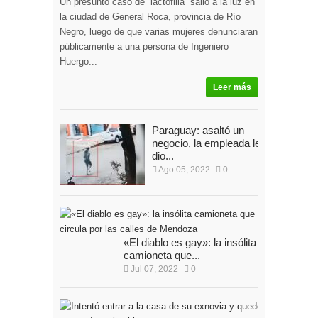
Un presunto caso de “lactofilia” salió a la luz en
la ciudad de General Roca, provincia de Río
Negro, luego de que varias mujeres denunciaran
públicamente a una persona de Ingeniero
Huergo...
Leer más
Paraguay: asaltó un
negocio, la empleada le
dio...
Ago 05, 2022
0
«El diablo es gay»: la insólita
camioneta que...
Jul 07, 2022
0