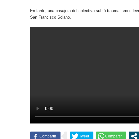
En tanto, una pasajera del colectivo sufrió traumatismos lev
San Francisco Solano.