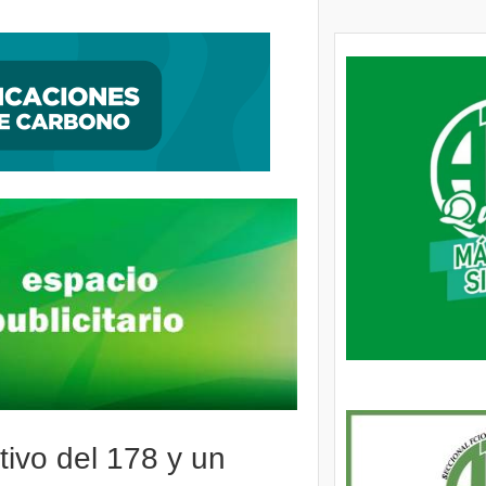
ción, encontraron al autor de una entradera
tivo del 178 y un