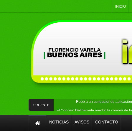
INICIO
Robó a un conductor de aplicación 
URGENTE
El Concejo Deliberante aprobó la compra de lo
Buscaban objetos robados en Ingeniero All
NOTICIAS
AVISOS
CONTACTO
ATE Quilmes expresó su rechazo al proy