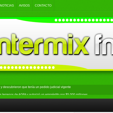
NOTICIAS
AVISOS
CONTACTO
y descubrieron que tenía un pedido judicial vigente
s terrenos de AGFA y autorizó un empréstito por $5.000 millones
an: secuestraron droga y un arma durante seis allanamientos
ecto sobre la venta de tierras y se movilizó al Congreso