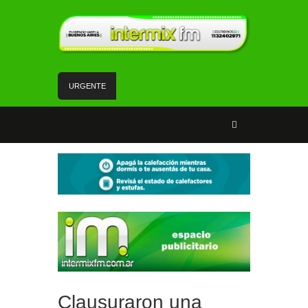
URGENTE
Un rápido accionar policial recuperó rodados con
pedido de secuestro
Tiene 17 años, es de Florencio Varela y volvió de
su viaje de egresados para cantar en la semifinal
de un programa de TV
La Red SUBE dejó de aplicar el 50% de
descuento al combinar tren y Subte
La Patrulla Urbana Municipal secuestró 11
vehículos durante un operativo de control en
Ezpeleta
Andrés Watson junto a vecinos y vecinas de San
Francisco analizaron temas de seguridad
Clausuraron una