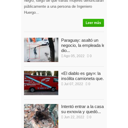
Negro, luego de que varias mujeres denunciaran
públicamente a una persona de Ingeniero
Huergo...
Leer más
Paraguay: asaltó un
negocio, la empleada le
dio...
Ago 05, 2022
0
«El diablo es gay»: la
insólita camioneta que...
Jul 07, 2022
0
Intentó entrar a la casa de
su exnovia y quedó...
Jun 22, 2022
0