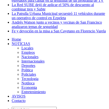
egresados para cantar en la semifinal de un programa de TV
La Red SUBE dejó de aplicar el 50% de descuento al
combinar tren y Subte
La Patrulla Urbana Municipal secuestró 11 vehículos durante
un operativo de control en Ezpeleta
Andrés Watson junto a vecinos y vecinas de San Francisco
analizaron temas de seguridad
Fe y devoción en la misa a San Cayetano en Florencio Varela
Home
NOTICIAS
Locales
Empleos
Nacionales
Internacionales
Deportes
Politica
Policiales
Tecnologia
Notiloca
Economia
Entretenimiento
AVISOS
Contacto
Search