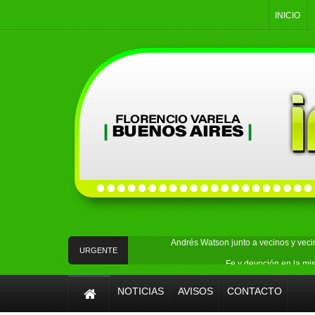
INICIO
Andrés Watson junto a vecinos y vec
URGENTE
Fe y devoción en la mi
Un vehículo con pedido de s
NOTICIAS
AVISOS
CONTACTO
Mercado Activo sumó la tienda móvil de carnes