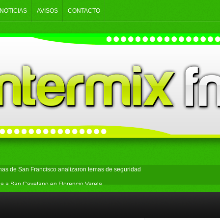
NOTICIAS
AVISOS
CONTACTO
inas de San Francisco analizaron temas de seguridad
sa a San Cayetano en Florencio Varela
ecuestro fue recuperado en Florencio Varela
 y tuvo una jornada con gran concurrencia en Florencio Varela