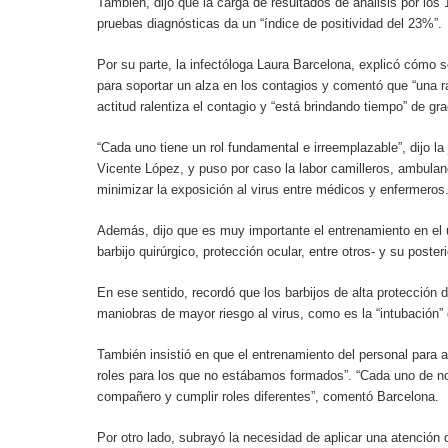
También, dijo que la carga de resultados de análisis por los 
pruebas diagnósticas da un “índice de positividad del 23%”.
Por su parte, la infectóloga Laura Barcelona, explicó cómo 
para soportar un alza en los contagios y comentó que “una
actitud ralentiza el contagio y “está brindando tiempo” de gr
“Cada uno tiene un rol fundamental e irreemplazable”, dijo la
Vicente López, y puso por caso la labor camilleros, ambulan
minimizar la exposición al virus entre médicos y enfermeros
Además, dijo que es muy importante el entrenamiento en el u
barbijo quirúrgico, protección ocular, entre otros- y su poster
En ese sentido, recordó que los barbijos de alta protección 
maniobras de mayor riesgo al virus, como es la “intubación”
También insistió en que el entrenamiento del personal para af
roles para los que no estábamos formados”. “Cada uno de no
compañero y cumplir roles diferentes”, comentó Barcelona.
Por otro lado, subrayó la necesidad de aplicar una atención 