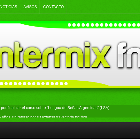
NOTICIAS
AVISOS
CONTACTO
o por finalizar el curso sobre “Lengua de Señas Argentinas” (LSA)
 años: un repaso por su extensa trayectoria política
ado de participar en el robo a un comercio de Bosques
un hombre investigado por amenazar a Javier Milei en redes sociales