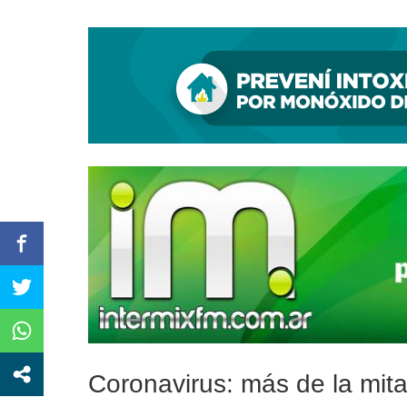
Kicillof y Cascallares inauguraron un Centro I
Coronavirus: más de la mita