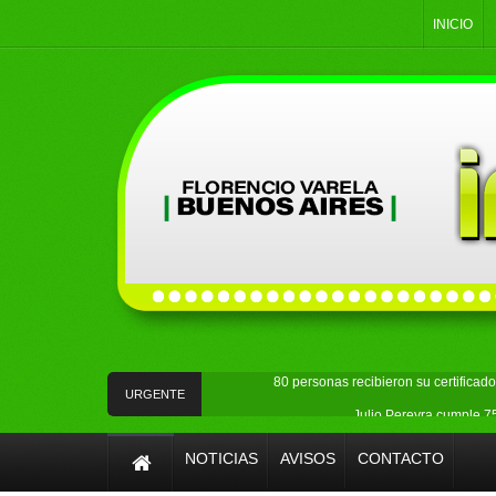
INICIO
80 personas recibieron su certificad
URGENTE
Julio Pereyra cumple 75
Detuvieron a un hombre acus
NOTICIAS
AVISOS
CONTACTO
La Policía Federal detuvo en Quilmes a 