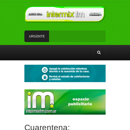
URGENTE
Un rápido accionar policial recuperó rodados con
pedido de secuestro
Tiene 17 años, es de Florencio Varela y volvió de
su viaje de egresados para cantar en la semifinal
de un programa de TV
La Red SUBE dejó de aplicar el 50% de
descuento al combinar tren y Subte
La Patrulla Urbana Municipal secuestró 11
vehículos durante un operativo de control en
Ezpeleta
Andrés Watson junto a vecinos y vecinas de San
Francisco analizaron temas de seguridad
Cuarentena: