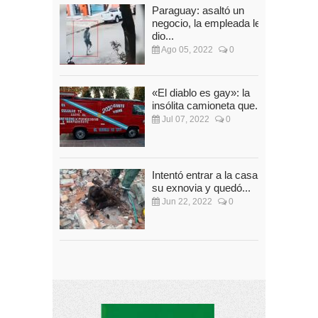
Paraguay: asaltó un
negocio, la empleada le
dio...
Ago 05, 2022
0
«El diablo es gay»: la
insólita camioneta que...
Jul 07, 2022
0
Intentó entrar a la casa de
su exnovia y quedó...
Jun 22, 2022
0