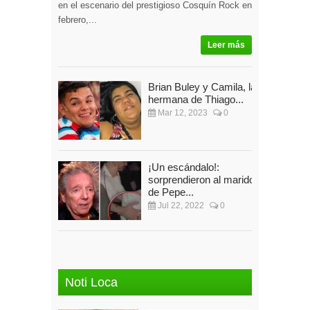
en el escenario del prestigioso Cosquín Rock en
febrero,...
Leer más
Brian Buley y Camila, la
hermana de Thiago...
Mar 12, 2023
0
¡Un escándalo!:
sorprendieron al marido
de Pepe...
Jul 22, 2022
0
Noti Loca