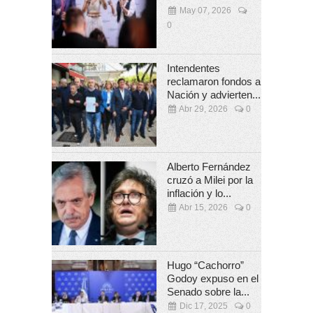
May 07, 2026
0
Intendentes
reclamaron fondos a
Nación y advierten...
Abr 29, 2026
0
Alberto Fernández
cruzó a Milei por la
inflación y lo...
Abr 15, 2026
0
Hugo “Cachorro”
Godoy expuso en el
Senado sobre la...
Dic 17, 2025
0