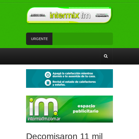
URGENTE
Andrés Watson junto a vecinos y vecinas de San
Francisco analizaron temas de seguridad
Fe y devoción en la misa a San Cayetano en
Florencio Varela
Un vehículo con pedido de secuestro fue
recuperado en Florencio Varela
Mercado Activo sumó la tienda móvil de carnes y
tuvo una jornada con gran concurrencia en
Florencio Varela
#FlorencioVarela | Aprehensión de un prófugo en
el barrio Sarmiento
Decomisaron 11 mil