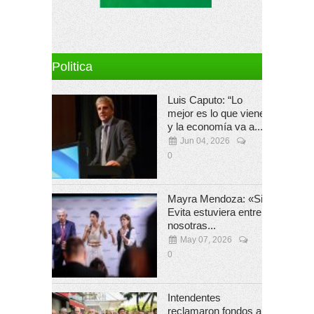
Politica
Luis Caputo: “Lo
mejor es lo que viene
y la economía va a...
Jun 04, 2026
0
Mayra Mendoza: «Si
Evita estuviera entre
nosotras...
May 07, 2026
0
Intendentes
reclamaron fondos a