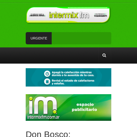
URGENTE
Un rápido accionar policial recuperó rodados con
pedido de secuestro
Tiene 17 años, es de Florencio Varela y volvió de
su viaje de egresados para cantar en la semifinal
de un programa de TV
La Red SUBE dejó de aplicar el 50% de
descuento al combinar tren y Subte
La Patrulla Urbana Municipal secuestró 11
vehículos durante un operativo de control en
Ezpeleta
Andrés Watson junto a vecinos y vecinas de San
Francisco analizaron temas de seguridad
Don Bosco: