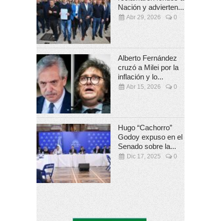
Nación y advierten...
Abr 29, 2026
0
Alberto Fernández
cruzó a Milei por la
inflación y lo...
Abr 15, 2026
0
Hugo “Cachorro”
Godoy expuso en el
Senado sobre la...
Dic 17, 2025
0