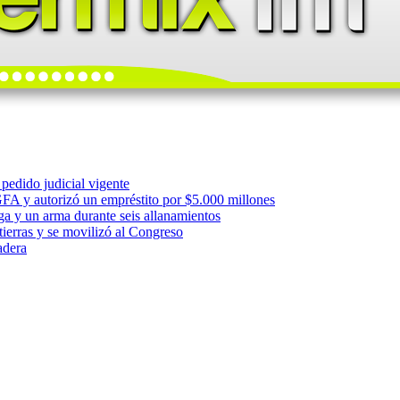
pedido judicial vigente
FA y autorizó un empréstito por $5.000 millones
ga y un arma durante seis allanamientos
ierras y se movilizó al Congreso
adera