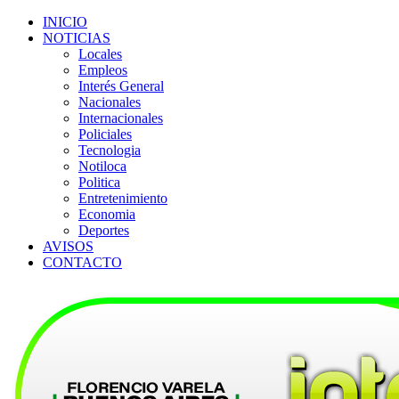
INICIO
NOTICIAS
Locales
Empleos
Interés General
Nacionales
Internacionales
Policiales
Tecnologia
Notiloca
Politica
Entretenimiento
Economia
Deportes
AVISOS
CONTACTO