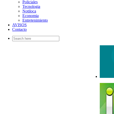
Policiales
Tecnologia
Notiloca
Economia
Entretenimiento
AVISOS
Contacto
Search
for: