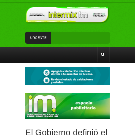
URGENTE
Andrés Watson junto a vecinos y vecinas de San
Francisco analizaron temas de seguridad
Fe y devoción en la misa a San Cayetano en
Florencio Varela
Un vehículo con pedido de secuestro fue
recuperado en Florencio Varela
Mercado Activo sumó la tienda móvil de carnes y
tuvo una jornada con gran concurrencia en
Florencio Varela
#FlorencioVarela | Aprehensión de un prófugo en
el barrio Sarmiento
El Gobierno definió el