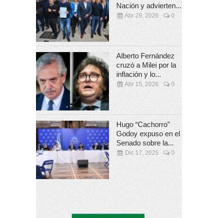
Nación y advierten...
Abr 29, 2026
0
Alberto Fernández
cruzó a Milei por la
inflación y lo...
Abr 15, 2026
0
Hugo “Cachorro”
Godoy expuso en el
Senado sobre la...
Dic 17, 2025
0