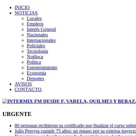
INICIO
NOTICIAS
Locales
Empleos
Interés General
Nacionales
Internacionales
Policiales
Tecnologia
Notiloca
Politica
Entretenimiento
Economia
Deportes
AVISOS
CONTACTO
URGENTE
80 personas recibieron su certificado por finalizar el curso s
Julio Pereyra cumple 75 años: un repaso por su extensa trayector