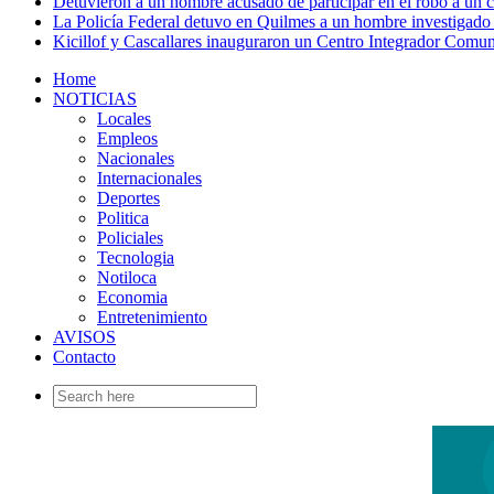
Detuvieron a un hombre acusado de participar en el robo a un
La Policía Federal detuvo en Quilmes a un hombre investigado 
Kicillof y Cascallares inauguraron un Centro Integrador Comun
Home
NOTICIAS
Locales
Empleos
Nacionales
Internacionales
Deportes
Politica
Policiales
Tecnologia
Notiloca
Economia
Entretenimiento
AVISOS
Contacto
Search
for: