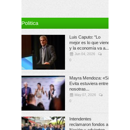
Politica
Luis Caputo: “Lo
mejor es lo que viene
y la economía va a...
Jun 04, 2026
0
Mayra Mendoza: «Si
Evita estuviera entre
nosotras...
May 07, 2026
0
Intendentes
reclamaron fondos a
Nación y advierten...