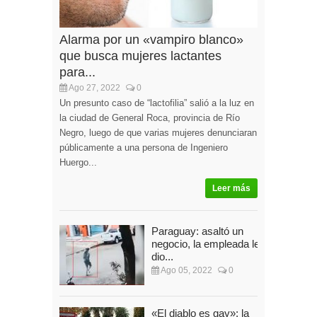
Alarma por un «vampiro blanco»
que busca mujeres lactantes
para...
Ago 27, 2022
0
Un presunto caso de “lactofilia” salió a la luz en
la ciudad de General Roca, provincia de Río
Negro, luego de que varias mujeres denunciaran
públicamente a una persona de Ingeniero
Huergo...
Leer más
Paraguay: asaltó un
negocio, la empleada le
dio...
Ago 05, 2022
0
«El diablo es gay»: la