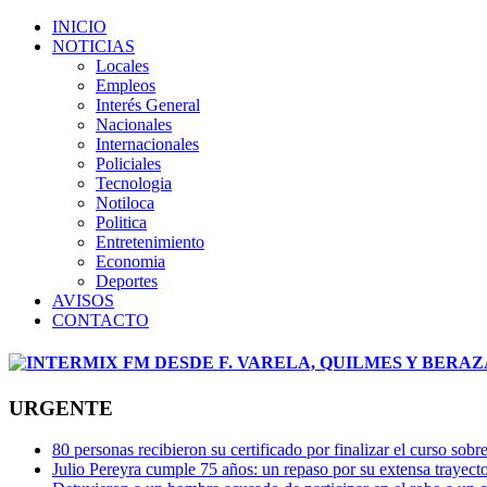
INICIO
NOTICIAS
Locales
Empleos
Interés General
Nacionales
Internacionales
Policiales
Tecnologia
Notiloca
Politica
Entretenimiento
Economia
Deportes
AVISOS
CONTACTO
URGENTE
80 personas recibieron su certificado por finalizar el curso s
Julio Pereyra cumple 75 años: un repaso por su extensa trayector