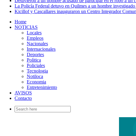
Detuvieron a un hombre acusado de participar en el robo a un
La Policía Federal detuvo en Quilmes a un hombre investigado 
Kicillof y Cascallares inauguraron un Centro Integrador Comun
Home
NOTICIAS
Locales
Empleos
Nacionales
Internacionales
Deportes
Politica
Policiales
Tecnologia
Notiloca
Economia
Entretenimiento
AVISOS
Contacto
Search
for: