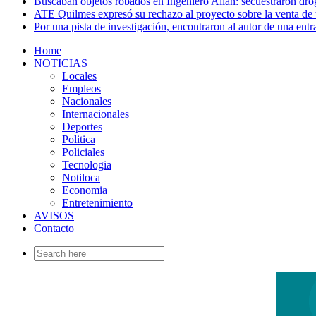
Buscaban objetos robados en Ingeniero Allan: secuestraron dro
ATE Quilmes expresó su rechazo al proyecto sobre la venta de t
Por una pista de investigación, encontraron al autor de una entr
Home
NOTICIAS
Locales
Empleos
Nacionales
Internacionales
Deportes
Politica
Policiales
Tecnologia
Notiloca
Economia
Entretenimiento
AVISOS
Contacto
Search
for: