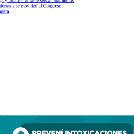
ga y un arma durante seis allanamientos
ierras y se movilizó al Congreso
adera