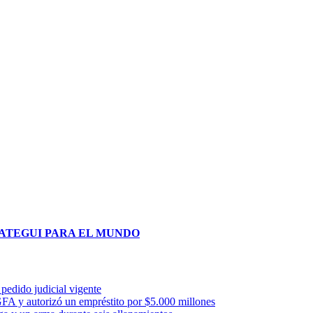
pedido judicial vigente
FA y autorizó un empréstito por $5.000 millones