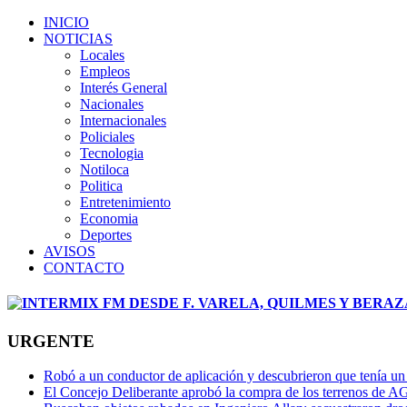
INICIO
NOTICIAS
Locales
Empleos
Interés General
Nacionales
Internacionales
Policiales
Tecnologia
Notiloca
Politica
Entretenimiento
Economia
Deportes
AVISOS
CONTACTO
URGENTE
Robó a un conductor de aplicación y descubrieron que tenía un 
El Concejo Deliberante aprobó la compra de los terrenos de AG