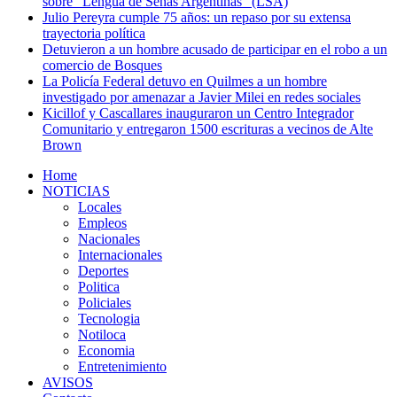
sobre “Lengua de Señas Argentinas” (LSA)
Julio Pereyra cumple 75 años: un repaso por su extensa
trayectoria política
Detuvieron a un hombre acusado de participar en el robo a un
comercio de Bosques
La Policía Federal detuvo en Quilmes a un hombre
investigado por amenazar a Javier Milei en redes sociales
Kicillof y Cascallares inauguraron un Centro Integrador
Comunitario y entregaron 1500 escrituras a vecinos de Alte
Brown
Home
NOTICIAS
Locales
Empleos
Nacionales
Internacionales
Deportes
Politica
Policiales
Tecnologia
Notiloca
Economia
Entretenimiento
AVISOS