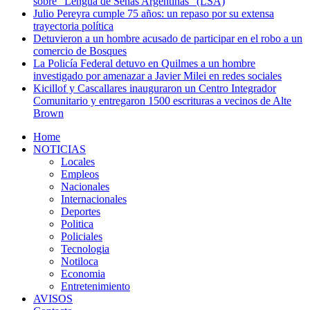
sobre “Lengua de Señas Argentinas” (LSA)
Julio Pereyra cumple 75 años: un repaso por su extensa
trayectoria política
Detuvieron a un hombre acusado de participar en el robo a un
comercio de Bosques
La Policía Federal detuvo en Quilmes a un hombre
investigado por amenazar a Javier Milei en redes sociales
Kicillof y Cascallares inauguraron un Centro Integrador
Comunitario y entregaron 1500 escrituras a vecinos de Alte
Brown
Home
NOTICIAS
Locales
Empleos
Nacionales
Internacionales
Deportes
Politica
Policiales
Tecnologia
Notiloca
Economia
Entretenimiento
AVISOS