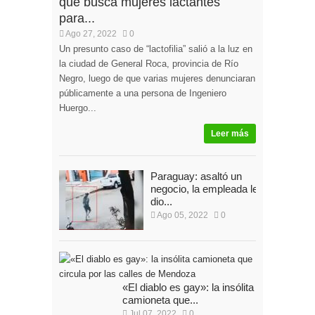
que busca mujeres lactantes
para...
Ago 27, 2022
0
Un presunto caso de “lactofilia” salió a la luz en
la ciudad de General Roca, provincia de Río
Negro, luego de que varias mujeres denunciaran
públicamente a una persona de Ingeniero
Huergo...
Leer más
Paraguay: asaltó un
negocio, la empleada le
dio...
Ago 05, 2022
0
«El diablo es gay»: la insólita
camioneta que...
Jul 07, 2022
0