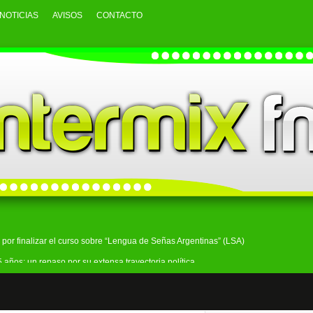
NOTICIAS
AVISOS
CONTACTO
o por finalizar el curso sobre “Lengua de Señas Argentinas” (LSA)
 años: un repaso por su extensa trayectoria política
ado de participar en el robo a un comercio de Bosques
un hombre investigado por amenazar a Javier Milei en redes sociales