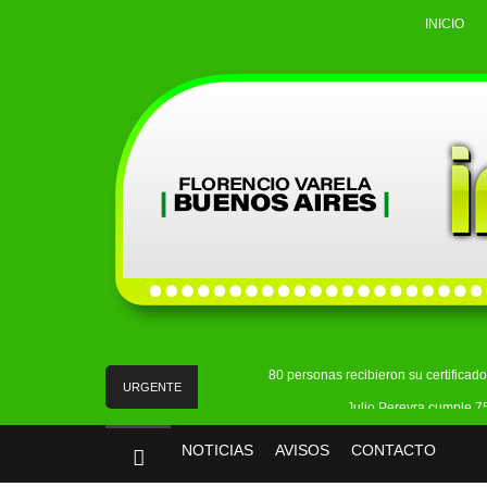
INICIO
80 personas recibieron su certificad
URGENTE
Julio Pereyra cumple 75
Detuvieron a un hombre acus
NOTICIAS
AVISOS
CONTACTO
La Policía Federal detuvo en Quilmes a 