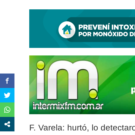
Kicillof y Cascallares inauguraron un Centro I
F. Varela: hurtó, lo detecta