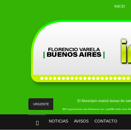
INICIO
El Municipio realizó tareas de sa
URGENTE
80 personas recibieron su certificado por 
Julio Pereyra cumple 75 años:
NOTICIAS
AVISOS
CONTACTO
Detuvieron a un hombre acusado d