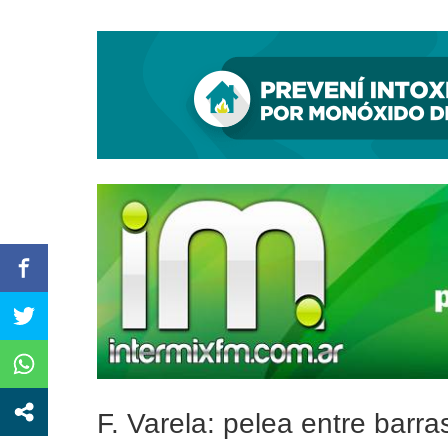
La Policía Federal detuvo en Quilmes a un hom
F. Varela: pelea entre barr