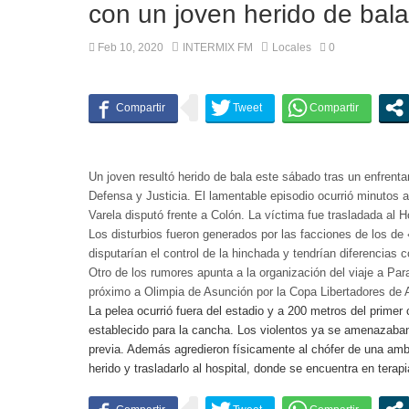
con un joven herido de bala
Feb 10, 2020
INTERMIX FM
Locales
0
Un joven resultó herido de bala este sábado tras un enfrenta
Defensa y Justicia. El lamentable episodio ocurrió minutos a
Varela disputó frente a Colón. La víctima fue trasladada al
Los disturbios fueron generados por las facciones de los d
disputarían el control de la hinchada y tendrían diferencias co
Otro de los rumores apunta a la organización del viaje a Pa
próximo a Olimpia de Asunción por la Copa Libertadores de 
La pelea ocurrió fuera del estadio y a 200 metros del primer 
establecido para la cancha. Los violentos ya se amenazaban
previa. Además agredieron físicamente al chófer de una ambu
herido y trasladarlo al hospital, donde se encuentra en ter