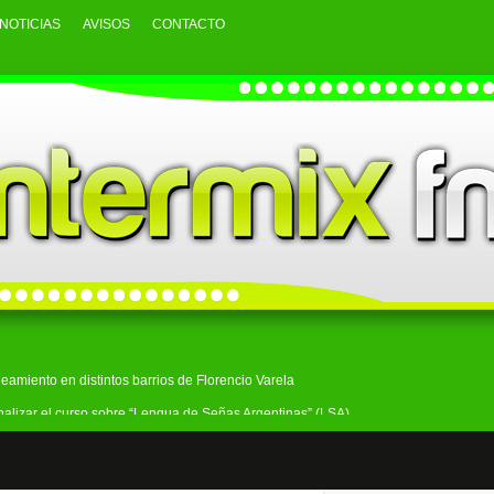
NOTICIAS
AVISOS
CONTACTO
neamiento en distintos barrios de Florencio Varela
finalizar el curso sobre “Lengua de Señas Argentinas” (LSA)
 un repaso por su extensa trayectoria política
e participar en el robo a un comercio de Bosques