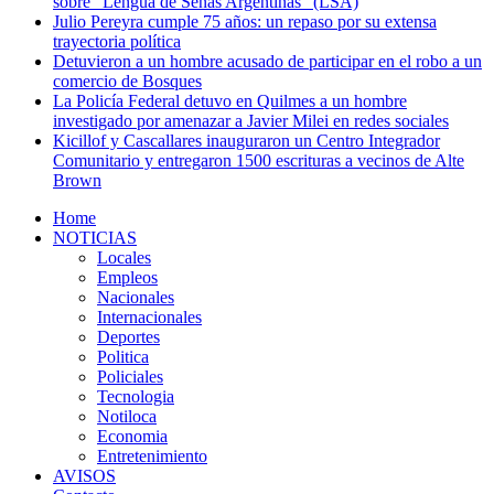
sobre “Lengua de Señas Argentinas” (LSA)
Julio Pereyra cumple 75 años: un repaso por su extensa
trayectoria política
Detuvieron a un hombre acusado de participar en el robo a un
comercio de Bosques
La Policía Federal detuvo en Quilmes a un hombre
investigado por amenazar a Javier Milei en redes sociales
Kicillof y Cascallares inauguraron un Centro Integrador
Comunitario y entregaron 1500 escrituras a vecinos de Alte
Brown
Home
NOTICIAS
Locales
Empleos
Nacionales
Internacionales
Deportes
Politica
Policiales
Tecnologia
Notiloca
Economia
Entretenimiento
AVISOS