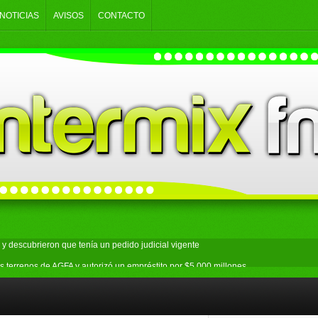
NOTICIAS
AVISOS
CONTACTO
y descubrieron que tenía un pedido judicial vigente
s terrenos de AGFA y autorizó un empréstito por $5.000 millones
an: secuestraron droga y un arma durante seis allanamientos
ecto sobre la venta de tierras y se movilizó al Congreso