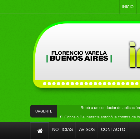
INICIO
Robó a un conductor de aplicación 
URGENTE
El Concejo Deliberante aprobó la compra de lo
Buscaban objetos robados en Ingeniero All
NOTICIAS
AVISOS
CONTACTO
ATE Quilmes expresó su rechazo al proy