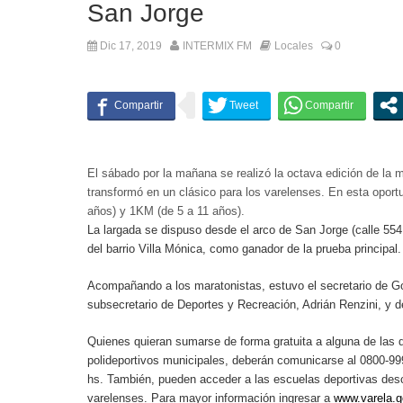
San Jorge
Dic 17, 2019
INTERMIX FM
Locales
0
El sábado por la mañana se realizó la octava edición de la 
transformó en un clásico para los varelenses. En esta opor
años) y 1KM (de 5 a 11 años).
La largada se dispuso desde el arco de San Jorge (calle 55
del barrio Villa Mónica, como ganador de la prueba principal.
Acompañando a los maratonistas, estuvo el secretario de Gob
subsecretario de Deportes y Recreación, Adrián Renzini, y d
Quienes quieran sumarse de forma gratuita a alguna de las di
polideportivos municipales, deberán comunicarse al 0800-999
hs. También, pueden acceder a las escuelas deportivas desce
varelenses. Para mayor información ingresar a
www.varela.g