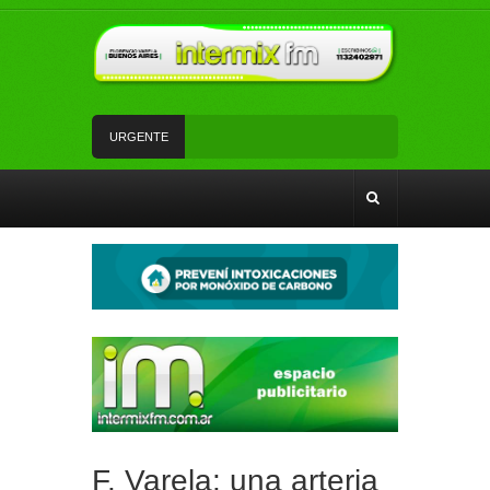
URGENTE
Detuvieron a un hombre acusado de participar en
el robo a un comercio de Bosques
La Policía Federal detuvo en Quilmes a un
hombre investigado por amenazar a Javier Milei
en redes sociales
Kicillof y Cascallares inauguraron un Centro
Integrador Comunitario y entregaron 1500
escrituras a vecinos de Alte Brown
Los Amaya, una familia con el boxeo en la sangre
Avanza la construcción de nuevas colectoras
sobre la Ruta 4 en Almirante Brown
F. Varela: una arteria