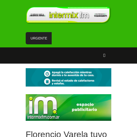
URGENTE
Andrés Watson junto a vecinos y vecinas de San
Francisco analizaron temas de seguridad
Fe y devoción en la misa a San Cayetano en
Florencio Varela
Un vehículo con pedido de secuestro fue
recuperado en Florencio Varela
Mercado Activo sumó la tienda móvil de carnes y
tuvo una jornada con gran concurrencia en
Florencio Varela
#FlorencioVarela | Aprehensión de un prófugo en
el barrio Sarmiento
Florencio Varela tuvo