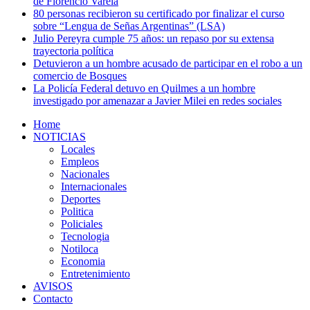
de Florencio Varela
80 personas recibieron su certificado por finalizar el curso
sobre “Lengua de Señas Argentinas” (LSA)
Julio Pereyra cumple 75 años: un repaso por su extensa
trayectoria política
Detuvieron a un hombre acusado de participar en el robo a un
comercio de Bosques
La Policía Federal detuvo en Quilmes a un hombre
investigado por amenazar a Javier Milei en redes sociales
Home
NOTICIAS
Locales
Empleos
Nacionales
Internacionales
Deportes
Politica
Policiales
Tecnologia
Notiloca
Economia
Entretenimiento
AVISOS
Contacto