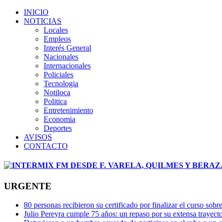
INICIO
NOTICIAS
Locales
Empleos
Interés General
Nacionales
Internacionales
Policiales
Tecnologia
Notiloca
Politica
Entretenimiento
Economia
Deportes
AVISOS
CONTACTO
URGENTE
80 personas recibieron su certificado por finalizar el curso s
Julio Pereyra cumple 75 años: un repaso por su extensa trayector