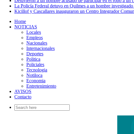
Detuvieron a un hombre acusado de participar en el robo a un
La Policía Federal detuvo en Quilmes a un hombre investigado 
Kicillof y Cascallares inauguraron un Centro Integrador Comun
Home
NOTICIAS
Locales
Empleos
Nacionales
Internacionales
Deportes
Politica
Policiales
Tecnologia
Notiloca
Economia
Entretenimiento
AVISOS
Contacto
Search
for: