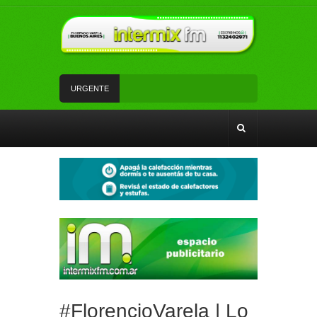
URGENTE
Se incendió un comercio de cerámicas en pleno
centro de Florencio Varela
Una jornada soleada con juegos para las niñas y
los niños en Ingeniero Allan
Un camión quedó semivolcado tras el
desmoronamiento del terreno junto al arroyo Las
Piedras
Dos hombres fueron interceptados tras realizar
maniobras evasivas y les secuestraron drogas
Tareas indagatorias, allanamiento y detención
por robo en una escuela de Don José
#FlorencioVarela | Lo