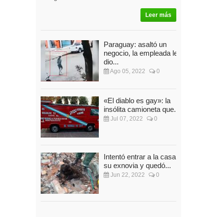
Leer más
Paraguay: asaltó un
negocio, la empleada le
dio...
Ago 05, 2022
0
«El diablo es gay»: la
insólita camioneta que...
Jul 07, 2022
0
Intentó entrar a la casa de
su exnovia y quedó...
Jun 22, 2022
0