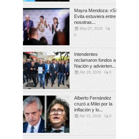
Mayra Mendoza: «Si
Evita estuviera entre
nosotras...
May 07, 2026
0
Intendentes
reclamaron fondos a
Nación y advierten...
Abr 29, 2026
0
Alberto Fernández
cruzó a Milei por la
inflación y lo...
Abr 15, 2026
0