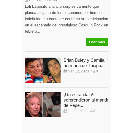
Ene 14, 2024
0
Lali Espósito anunció sorpresivamente que
planea alejarse de los escenarios por tiempo
indefinido. La cantante confirmó su participación
en el escenario del prestigioso Cosquín Rock en
febrero,...
Leer más
Brian Buley y Camila, la
hermana de Thiago...
Mar 12, 2023
0
¡Un escándalo!:
sorprendieron al marido
de Pepe...
Jul 22, 2022
0