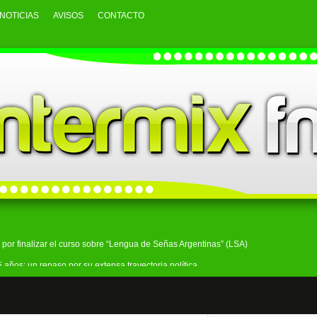
NOTICIAS
AVISOS
CONTACTO
o por finalizar el curso sobre “Lengua de Señas Argentinas” (LSA)
 años: un repaso por su extensa trayectoria política
ado de participar en el robo a un comercio de Bosques
un hombre investigado por amenazar a Javier Milei en redes sociales