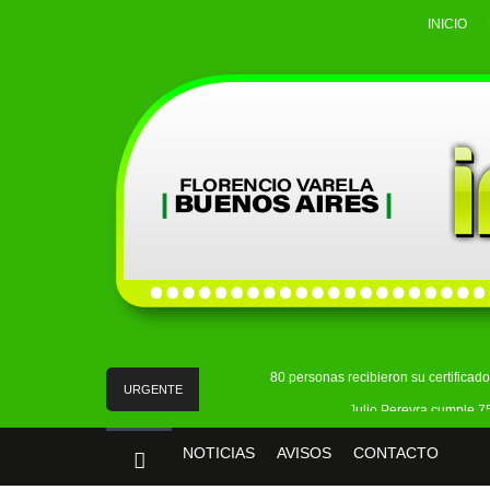
INICIO
80 personas recibieron su certificad
URGENTE
Julio Pereyra cumple 75
Detuvieron a un hombre acus
NOTICIAS
AVISOS
CONTACTO
La Policía Federal detuvo en Quilmes a 