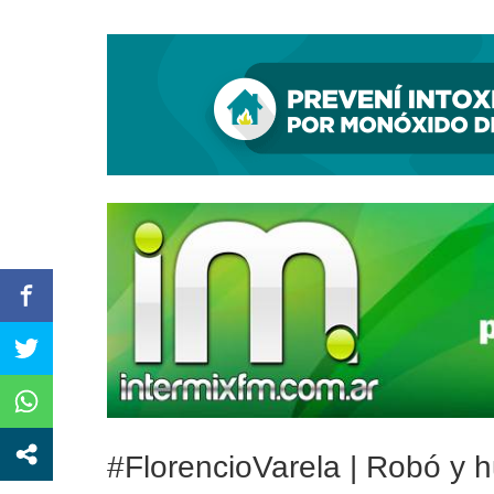
Kicillof y Cascallares inauguraron un Centro I
#FlorencioVarela | Robó y h