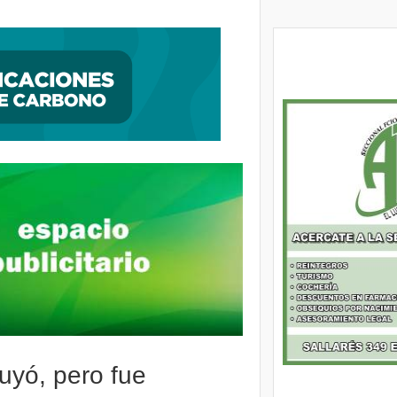
ntegrador Comunitario y entregaron 1500 escrituras a vecinos de Alte Brown
uyó, pero fue