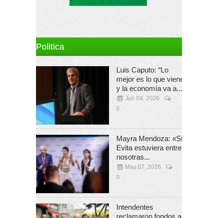
Politica
Luis Caputo: “Lo
mejor es lo que viene
y la economía va a...
Jun 04, 2026
0
Mayra Mendoza: «Si
Evita estuviera entre
nosotras...
May 07, 2026
0
Intendentes
reclamaron fondos a