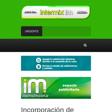
URGENTE
Tiene 17 años, es de Florencio Varela y volvió de
su viaje de egresados para cantar en la semifinal
de un programa de TV
La Red SUBE dejó de aplicar el 50% de
descuento al combinar tren y Subte
La Patrulla Urbana Municipal secuestró 11
vehículos durante un operativo de control en
Ezpeleta
Andrés Watson junto a vecinos y vecinas de San
Francisco analizaron temas de seguridad
Fe y devoción en la misa a San Cayetano en
Florencio Varela
Incorporación de