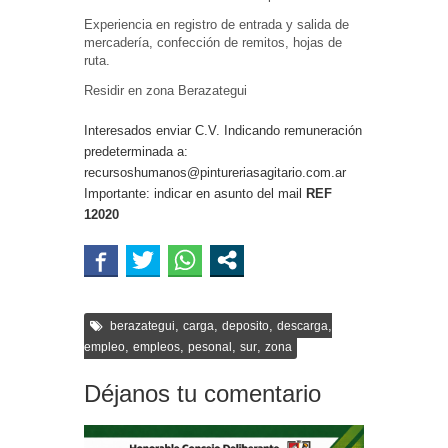
Experiencia en registro de entrada y salida de
mercadería, confección de remitos, hojas de
ruta.
Residir en zona Berazategui
Interesados enviar C.V. Indicando remuneración
predeterminada a:
recursoshumanos@pintureriasagitario.com.ar
Importante: indicar en asunto del mail
REF
12020
,
,
,
,
berazategui
carga
deposito
descarga
,
,
,
,
empleo
empleos
pesonal
sur
zona
Déjanos tu comentario