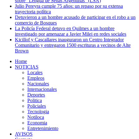
sobre “Lengua de Señas Argentinas” (LSA)
Julio Pereyra cumple 75 años: un repaso por su extensa
trayectoria política
Detuvieron a un hombre acusado de participar en el robo a un
comercio de Bosques
La Policía Federal detuvo en Quilmes a un hombre
investigado por amenazar a Javier Milei en redes sociales
Kicillof y Cascallares inauguraron un Centro Integrador
Comunitario y entregaron 1500 escrituras a vecinos de Alte
Brown
Home
NOTICIAS
Locales
Empleos
Nacionales
Internacionales
Deportes
Politica
Policiales
Tecnologia
Notiloca
Economia
Entretenimiento
AVISOS