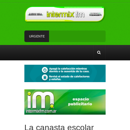
URGENTE
Se incendió un comercio de cerámicas en pleno
centro de Florencio Varela
Una jornada soleada con juegos para las niñas y
los niños en Ingeniero Allan
Un camión quedó semivolcado tras el
desmoronamiento del terreno junto al arroyo Las
Piedras
Dos hombres fueron interceptados tras realizar
maniobras evasivas y les secuestraron drogas
Tareas indagatorias, allanamiento y detención
por robo en una escuela de Don José
La canasta escolar