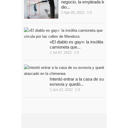
negocio, la empleada le
dio...
Ago 05, 2022
0
«El diablo es gay»: la insólita
camioneta que...
Jul 07, 2022
0
Intentó entrar a la casa de su
exnovia y quedó...
Jun 22, 2022
0