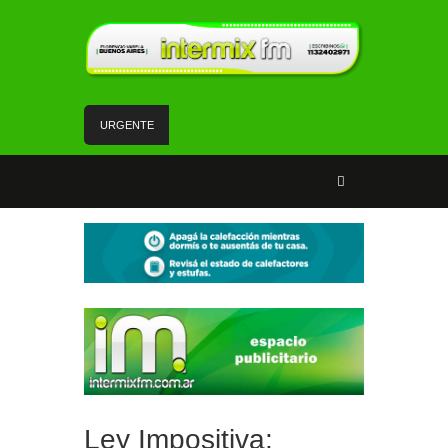
URGENTE
Un rápido accionar policial recuperó rodados con
pedido de secuestro
Tiene 17 años, es de Florencio Varela y volvió de
su viaje de egresados para cantar en la semifinal
de un programa de TV
La Red SUBE dejó de aplicar el 50% de
descuento al combinar tren y Subte
La Patrulla Urbana Municipal secuestró 11
vehículos durante un operativo de control en
Ezpeleta
Andrés Watson junto a vecinos y vecinas de San
Francisco analizaron temas de seguridad
Ley Impositiva: