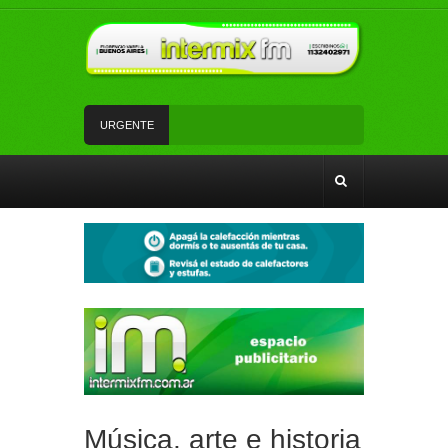
URGENTE
Un rápido accionar policial recuperó rodados con
pedido de secuestro
Tiene 17 años, es de Florencio Varela y volvió de
su viaje de egresados para cantar en la semifinal
de un programa de TV
La Red SUBE dejó de aplicar el 50% de
descuento al combinar tren y Subte
La Patrulla Urbana Municipal secuestró 11
vehículos durante un operativo de control en
Ezpeleta
Andrés Watson junto a vecinos y vecinas de San
Francisco analizaron temas de seguridad
Música, arte e historia