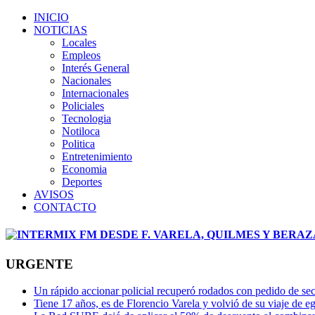
INICIO
NOTICIAS
Locales
Empleos
Interés General
Nacionales
Internacionales
Policiales
Tecnologia
Notiloca
Politica
Entretenimiento
Economia
Deportes
AVISOS
CONTACTO
URGENTE
Un rápido accionar policial recuperó rodados con pedido de se
Tiene 17 años, es de Florencio Varela y volvió de su viaje de 