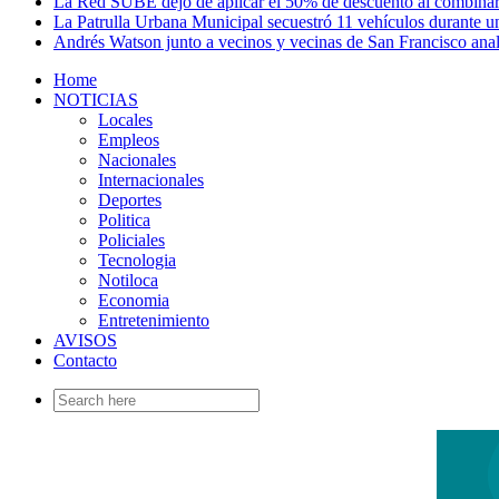
La Red SUBE dejó de aplicar el 50% de descuento al combinar
La Patrulla Urbana Municipal secuestró 11 vehículos durante un
Andrés Watson junto a vecinos y vecinas de San Francisco ana
Home
NOTICIAS
Locales
Empleos
Nacionales
Internacionales
Deportes
Politica
Policiales
Tecnologia
Notiloca
Economia
Entretenimiento
AVISOS
Contacto
Search
for: