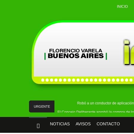
INICIO
Robó a un conductor de aplicación 
URGENTE
El Concejo Deliberante aprobó la compra de lo
Buscaban objetos robados en Ingeniero All
NOTICIAS
AVISOS
CONTACTO
ATE Quilmes expresó su rechazo al proy