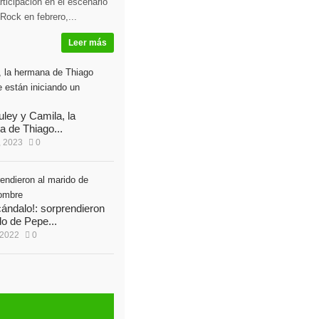
ticipación en el escenario
Rock en febrero,...
Leer más
uley y Camila, la
 de Thiago...
, 2023
0
ándalo!: sorprendieron
do de Pepe...
 2022
0