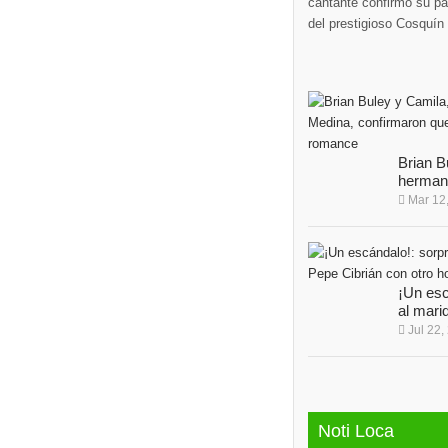
cantante confirmó su par
del prestigioso Cosquín 
Brian B
hermana
Mar 12
¡Un esc
al mari
Jul 22,
Noti Loca