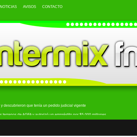
NOTICIAS
AVISOS
CONTACTO
y descubrieron que tenía un pedido judicial vigente
s terrenos de AGFA y autorizó un empréstito por $5.000 millones
an: secuestraron droga y un arma durante seis allanamientos
ecto sobre la venta de tierras y se movilizó al Congreso