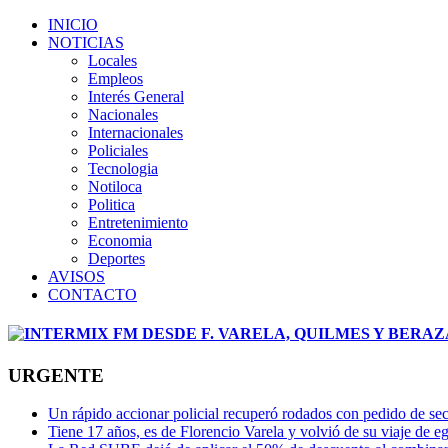
INICIO
NOTICIAS
Locales
Empleos
Interés General
Nacionales
Internacionales
Policiales
Tecnologia
Notiloca
Politica
Entretenimiento
Economia
Deportes
AVISOS
CONTACTO
URGENTE
Un rápido accionar policial recuperó rodados con pedido de se
Tiene 17 años, es de Florencio Varela y volvió de su viaje de 