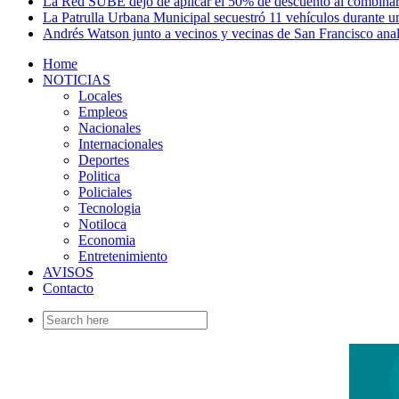
La Red SUBE dejó de aplicar el 50% de descuento al combinar
La Patrulla Urbana Municipal secuestró 11 vehículos durante un
Andrés Watson junto a vecinos y vecinas de San Francisco ana
Home
NOTICIAS
Locales
Empleos
Nacionales
Internacionales
Deportes
Politica
Policiales
Tecnologia
Notiloca
Economia
Entretenimiento
AVISOS
Contacto
Search
for: