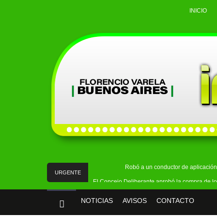
INICIO
Robó a un conductor de aplicación 
URGENTE
El Concejo Deliberante aprobó la compra de lo
Buscaban objetos robados en Ingeniero All
NOTICIAS
AVISOS
CONTACTO
ATE Quilmes expresó su rechazo al proy