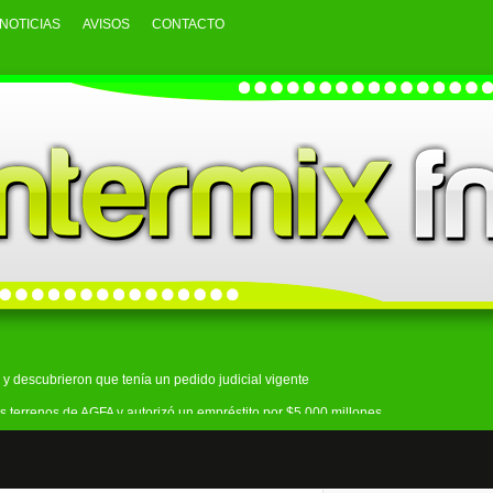
NOTICIAS
AVISOS
CONTACTO
y descubrieron que tenía un pedido judicial vigente
s terrenos de AGFA y autorizó un empréstito por $5.000 millones
an: secuestraron droga y un arma durante seis allanamientos
ecto sobre la venta de tierras y se movilizó al Congreso