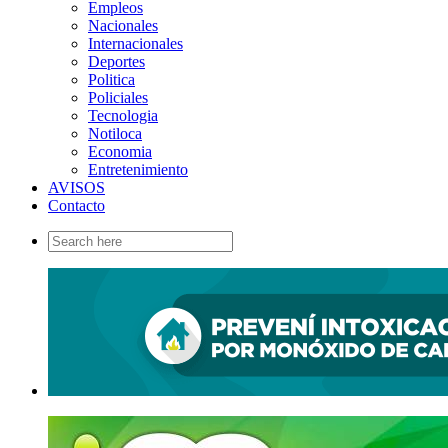
Empleos
Nacionales
Internacionales
Deportes
Politica
Policiales
Tecnologia
Notiloca
Economia
Entretenimiento
AVISOS
Contacto
Search
for: