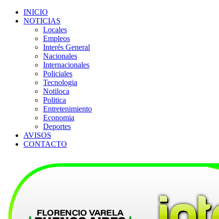
INICIO
NOTICIAS
Locales
Empleos
Interés General
Nacionales
Internacionales
Policiales
Tecnologia
Notiloca
Politica
Entretenimiento
Economia
Deportes
AVISOS
CONTACTO