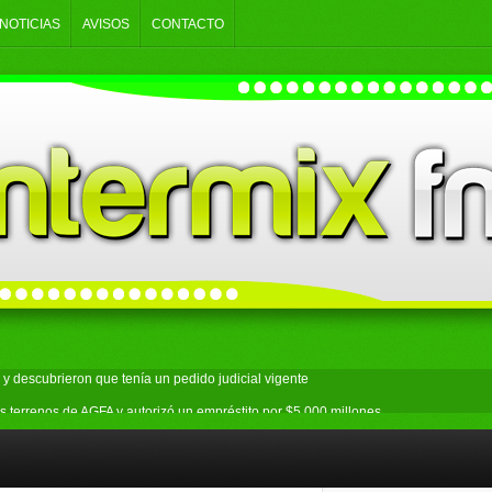
NOTICIAS
AVISOS
CONTACTO
y descubrieron que tenía un pedido judicial vigente
s terrenos de AGFA y autorizó un empréstito por $5.000 millones
an: secuestraron droga y un arma durante seis allanamientos
ecto sobre la venta de tierras y se movilizó al Congreso