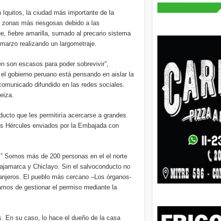
n Iquitos, la ciudad más importante de la
s zonas más riesgosas debido a las
, fiebre amarilla, sumado al precario sistema
 marzo realizando un largometraje.
en son escasos para poder sobrevivir”,
, el gobierno peruano está pensando en aislar la
comunicado difundido en las redes sociales.
eiza.
nducto que les permitiría acercarse a grandes
s Hércules enviados por la Embajada con
la.” Somos más de 200 personas en el el norte
 Cajamarca y Chiclayo. Sin el salvoconducto no
ranjeros. El pueblo más cercano –Los órganos-
tamos de gestionar el permiso mediante la
s. En su caso, lo hace el dueño de la casa