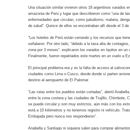
Una situación similar vivieron otros 18 argentinos varados e
amazonia de Perú y lugar que describieron como “una de la
enfermedades que circulan, como paludismo, malaria, dengue
de salud”. Quince de ellos se encontraban allí desde el 3 de
“Los hoteles de Perú están cerrando y los recursos que tien
señalaron. Por otro lado, “debido a la tasa alta de contagios
zona por 3 meses”, explicaron los varados en Iquitos en un 
Finalmente, fueron repatriados este martes en un vuelo a Ez
El principal problema era y es la falta de acceso al salvoco
ciudades como Lima o Cusco, desde donde sí parten avione
destino al aeropuerto de El Palomar.
“Las rutas entre los pueblos están cortadas”, alertó Anabel
entre la zona costera y las ciudades de Trujillo, Chimbote,
se puede circular y son muy estrictos, aún más con los ext
está a 10 kilómetros y no tenemos registro ni vehículo. Tra
Embajada pero nunca nos respondieron”.
Anabella y Santiago ni siquiera salen para comprar alimento