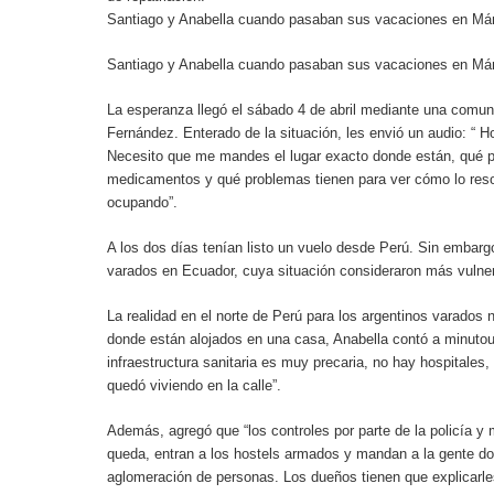
Santiago y Anabella cuando pasaban sus vacaciones en Mán
Santiago y Anabella cuando pasaban sus vacaciones en Mán
La esperanza llegó el sábado 4 de abril mediante una comuni
Fernández. Enterado de la situación, les envió un audio: “ H
Necesito que me mandes el lugar exacto donde están, qué p
medicamentos y qué problemas tienen para ver cómo lo re
ocupando”.
A los dos días tenían listo un vuelo desde Perú. Sin embargo,
varados en Ecuador, cuya situación consideraron más vulner
La realidad en el norte de Perú para los argentinos varados 
donde están alojados en una casa, Anabella contó a minutou
infraestructura sanitaria es muy precaria, no hay hospitale
quedó viviendo en la calle”.
Además, agregó que “los controles por parte de la policía y 
queda, entran a los hostels armados y mandan a la gente do
aglomeración de personas. Los dueños tienen que explicarles