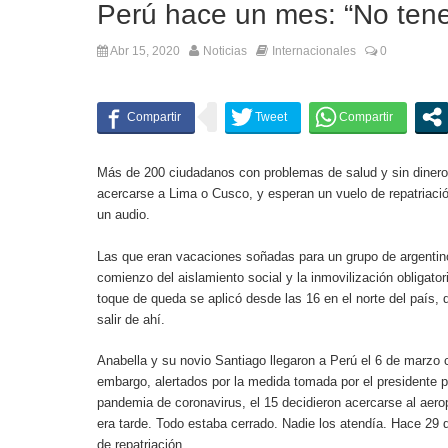
Perú hace un mes: “No ten
Abr 15, 2020
Noticias
Internacionales
0
Más de 200 ciudadanos con problemas de salud y sin dinero
acercarse a Lima o Cusco, y esperan un vuelo de repatriació
un audio.
Las que eran vacaciones soñadas para un grupo de argentinos
comienzo del aislamiento social y la inmovilización obligato
toque de queda se aplicó desde las 16 en el norte del país,
salir de ahí.
Anabella y su novio Santiago llegaron a Perú el 6 de marzo c
embargo, alertados por la medida tomada por el presidente 
pandemia de coronavirus, el 15 decidieron acercarse al aerop
era tarde. Todo estaba cerrado. Nadie los atendía. Hace 29 
de repatriación.