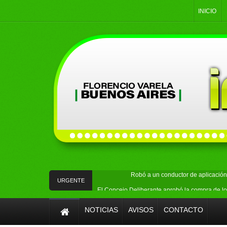
INICIO
Robó a un conductor de aplicación 
URGENTE
El Concejo Deliberante aprobó la compra de lo
Buscaban objetos robados en Ingeniero All
NOTICIAS
AVISOS
CONTACTO
ATE Quilmes expresó su rechazo al proy