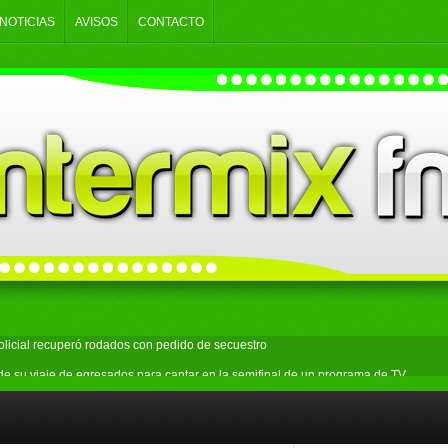
NOTICIAS
AVISOS
CONTACTO
olicial recuperó rodados con pedido de secuestro
 de su viaje de egresados para cantar en la semifinal de un programa de TV
licar el 50% de descuento al combinar tren y Subte
estró 11 vehículos durante un operativo de control en Ezpeleta