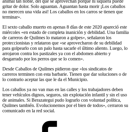
animal tan noble, del que se aprovechan porque ni siquiera puede
gritar de dolor. Solo aguantan. Aguantan hasta morir ¡Los caballos
no merecen una vida asi! Los caballos en los carros se tienen que
terminar».
El sexto caballo muerto en apenas 8 días de este 2020 apareció este
miércoles «en estado de completa inanición y debilidad. Una familia
de carreros de
Quilmes
lo mataron a golpes», señalaron los
proteccionistas y relataron que «se aprovecharon de su debilidad
para golpearlo con un palo hasta sacarle el último aliento. Luego, lo
arrojaron contra los pastizales ya con el abdomen abierto y
desgarrado por los perros que se lo comen».
Desde Caballos de Quilmes pidieron que «los s
indicatos de
carreros
terminen con esta barbarie. Tienen que dar soluciones o de
lo contrario aceptar las que le da el Municipio.
Los caballos ya no van mas en las calles y los trabajadores deben
tener vehículos dignos, seguros, sin explotación infantil y sin el uso
de animales. Si
Berazategui
pudo lograrlo con voluntad política,
Quilmes también. Evolucionemos por el bien de todos», cerraron su
comunicado en la red social.