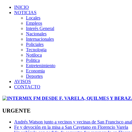
INICIO
NOTICIAS
Locales
Empleos
Interés General
Nacionales
Internacionales
Policiales
Tecnologia
Notiloca
Politica
Entretenimiento
Economia
Deportes
AVISOS
CONTACTO
URGENTE
Andrés Watson junto a vecinos y vecinas de San Francisco ana
Fe y devoción en la misa a San Cayetano en Florencio Varela