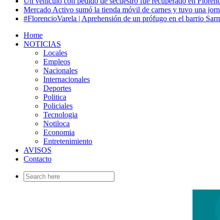
Un vehículo con pedido de secuestro fue recuperado en Florenc
Mercado Activo sumó la tienda móvil de carnes y tuvo una jorn
#FlorencioVarela | Aprehensión de un prófugo en el barrio Sar
Home
NOTICIAS
Locales
Empleos
Nacionales
Internacionales
Deportes
Politica
Policiales
Tecnologia
Notiloca
Economia
Entretenimiento
AVISOS
Contacto
Search
for: